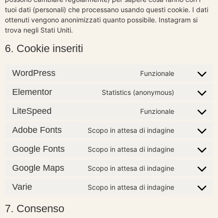
tuoi dati (personali) che processano usando questi cookie. I dati
ottenuti vengono anonimizzati quanto possibile. Instagram si
trova negli Stati Uniti.
6. Cookie inseriti
WordPress
Funzionale
Consent
to
service
Elementor
Statistics (anonymous)
Consent
wordpress
to
service
LiteSpeed
Funzionale
Consent
elementor
to
service
Adobe Fonts
Scopo in attesa di indagine
Consent
litespeed
to
service
Google Fonts
Scopo in attesa di indagine
Consent
adobe-
to
fonts
service
Google Maps
Scopo in attesa di indagine
Consent
google-
to
fonts
service
Varie
Scopo in attesa di indagine
Consent
google-
to
maps
service
7. Consenso
varie